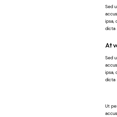
Sed u
accus
ipsa,
dicta
At v
Sed u
accus
ipsa,
dicta 
Ut pe
accus