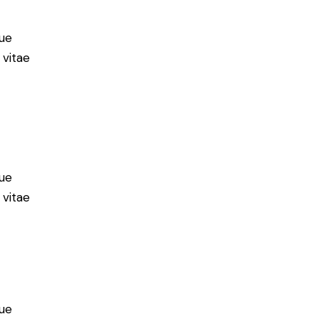
ue
 vitae
ue
 vitae
ue