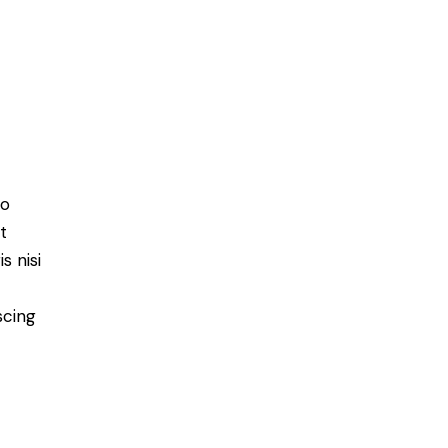
do
t
s nisi
scing