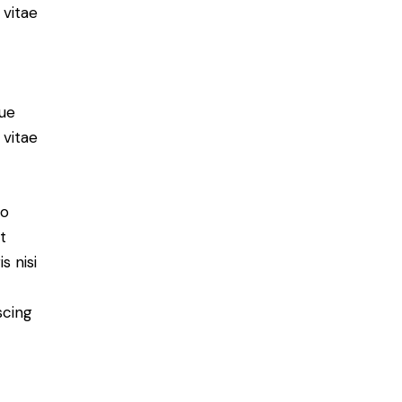
 vitae
ue
 vitae
do
t
s nisi
scing