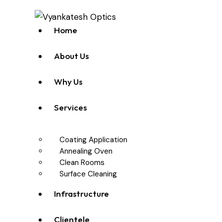
Home
About Us
Why Us
Services
Coating Application
Annealing Oven
Clean Rooms
Surface Cleaning
Infrastructure
Clientele