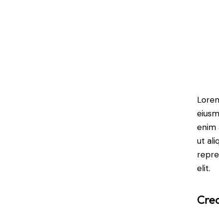
Lorem
eiusm
enim 
ut al
repre
elit.
Crea