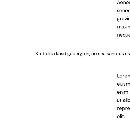
Aenea
senec
gravid
maxim
neque
Stet clita kasd gubergren, no sea sanctus es
Lorem
eiusm
enim 
ut al
repre
elit.