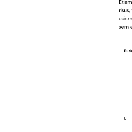
Etiam
risus
euism
sem e
Busi