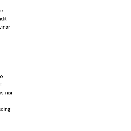
e
ce
ndit
vinar
do
t
s nisi
scing