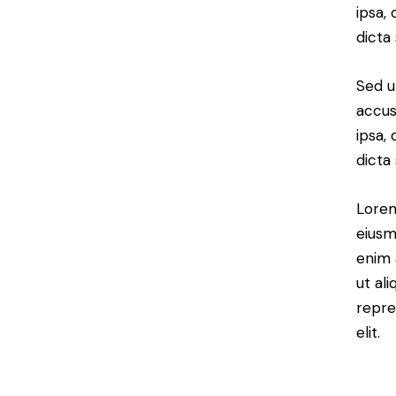
ipsa,
dicta
Sed u
accus
ipsa,
dicta
Lorem
eiusm
enim 
ut al
repre
elit.