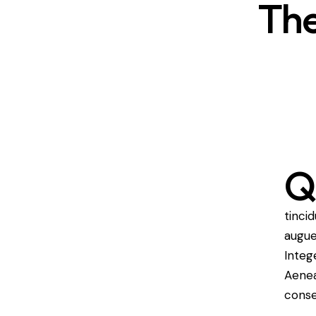
The
tinci
augue
Integ
Aenea
conse