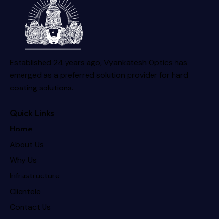
Established 24 years ago, Vyankatesh Optics has
emerged as a preferred solution provider for hard
coating solutions.
Quick Links
Home
About Us
Why Us
Infrastructure
Clientele
Contact Us